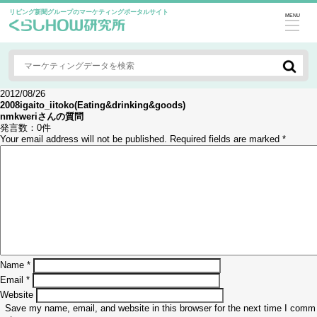
リビング新聞グループのマーケティングポータルサイト
MENU
2012/08/26
2008igaito_iitoko(Eating&drinking&goods)
nmkweri
さんの質問
発言数：
0件
Your email address will not be published.
Required fields are marked
*
Name
*
Email
*
Website
Save my name, email, and website in this browser for the next time I comm