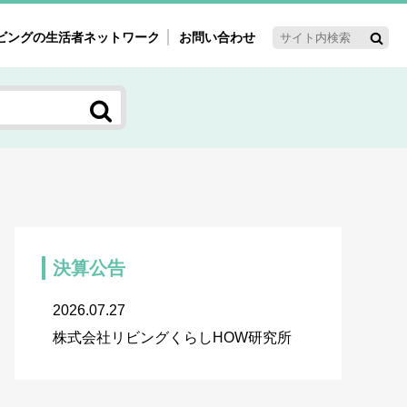
ビングの生活者ネットワーク
お問い合わせ
ーゲット・重点テーマ
'ｓ～60'ｓマーケット研究室
く女性の今とこれから研究室
新3世代消費研究室
ママ研究室
方創生研究室
決算公告
2026.07.27
株式会社リビングくらしHOW研究所