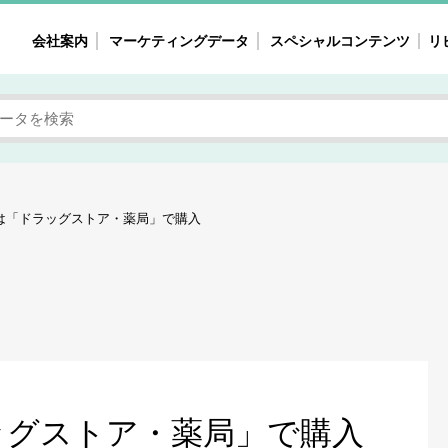
会社案内
マーケティングデータ
スペシャルコンテンツ
リ
女性の気持ちと消費がリアルに見える
注目タ
自主調査レポート
40
素顔と気持ち
働
次にコレ来る!?
母系
は「ドラッグストア・薬局」で購入
不便・不満の声
園
地
女性のマーケットがリアルに見える
暮らしの歳時記と消費
業界インタビュー
ッグストア・薬局」で購入