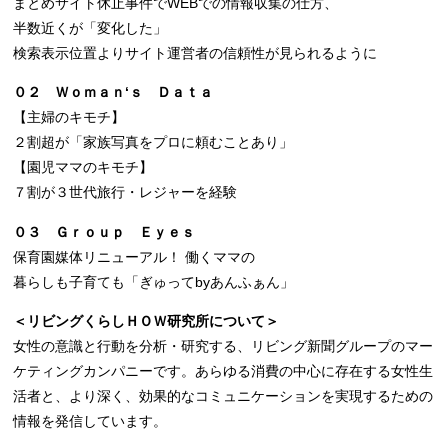
まとめサイト休止事件でWEBでの情報収集の仕方、
半数近くが「変化した」
検索表示位置よりサイト運営者の信頼性が見られるように
０２ Ｗｏｍａｎ‘ｓ Ｄａｔａ
【主婦のキモチ】
２割超が「家族写真をプロに頼むことあり」
【園児ママのキモチ】
７割が３世代旅行・レジャーを経験
０３ Ｇｒｏｕｐ Ｅｙｅｓ
保育園媒体リニューアル！ 働くママの
暮らしも子育ても「ぎゅってbyあんふぁん」
＜リビングくらしＨＯＷ研究所について＞
女性の意識と行動を分析・研究する、リビング新聞グループのマー
ケティングカンパニーです。あらゆる消費の中心に存在する女性生
活者と、より深く、効果的なコミュニケーションを実現するための
情報を発信しています。