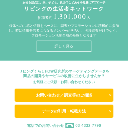
女性を起点に、夫、子ども、親世代などあらゆる層にアプローチ
リビングの生活者ネットワーク
1,301,000
参加者約
人
媒体への共感と信頼をベースに、調査やプロモーションに積極的に参加
し、時に情報発信者にもなるメンバーがそろい、
各種調査だけでなく、
プロモーション活動全般の基盤となります
詳しく見る
リビングくらしHOW研究所のマーケティングデータを
商品の開発やサービスの改善に生かしませんか？
お気軽にご依頼・お問い合わせください
お問い合わせ／調査等のご相談
データの引用・転載方法
電話でのお問い合わせ
03-4332-7790