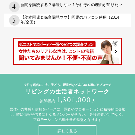
新聞を購読する？購読しない？それぞれの理由が知りたい
【幼稚園児＆保育園児ママ】園児のパソコン使用（2014
年/全国）
女性を起点に、夫、子ども、親世代などあらゆる層にアプローチ
リビングの生活者ネットワーク
1,301,000
参加者約
人
媒体への共感と信頼をベースに、調査やプロモーションに積極的に参加
し、時に情報発信者にもなるメンバーがそろい、
各種調査だけでなく、
プロモーション活動全般の基盤となります
詳しく見る