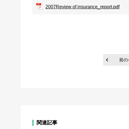
2007Review of insurance_report.pdf
前の
関連記事