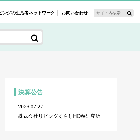
ビングの生活者ネットワーク
お問い合わせ
ーゲット・重点テーマ
'ｓ～60'ｓマーケット研究室
く女性の今とこれから研究室
新3世代消費研究室
ママ研究室
方創生研究室
決算公告
2026.07.27
株式会社リビングくらしHOW研究所