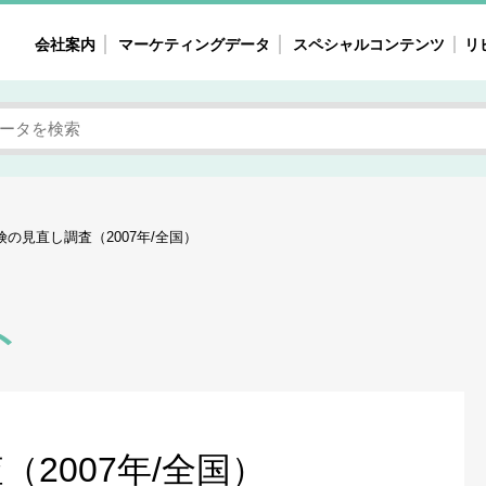
会社案内
マーケティングデータ
スペシャルコンテンツ
リ
女性の気持ちと消費がリアルに見える
注目タ
自主調査レポート
40
素顔と気持ち
働
次にコレ来る!?
母系
保険の見直し調査（2007年/全国）
不便・不満の声
園
地
ト
女性のマーケットがリアルに見える
暮らしの歳時記と消費
業界インタビュー
（2007年/全国）