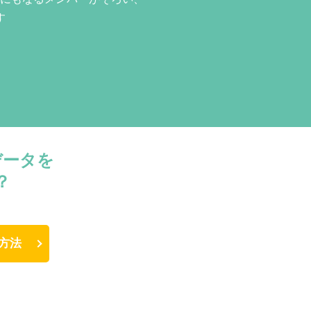
す
データを
？
方法