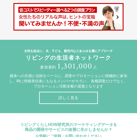
女性を起点に、夫、子ども、親世代などあらゆる層にアプローチ
リビングの生活者ネットワーク
1,301,000
参加者約
人
媒体への共感と信頼をベースに、調査やプロモーションに積極的に参加
し、時に情報発信者にもなるメンバーがそろい、
各種調査だけでなく、
プロモーション活動全般の基盤となります
詳しく見る
リビングくらしHOW研究所のマーケティングデータを
商品の開発やサービスの改善に生かしませんか？
お気軽にご依頼・お問い合わせください