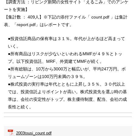
【調査方法 ：リビング新聞の女性サイト「えるこみ」でのアンケ
ートを実施】
【集計数 ： 409人】※下記の添付ファイル「 count.pdf 」は集計
表、「report.pdf」はレポートです。
●投資信託商品の保有率は３１％。年代が上がるほど高まって
いく。
●所有商品はリスクが少ないといわれるMMFが４９％とトッ
プ。以下投資信託、MRF、外貨建てMMFが続く。
●所有総額は、10万から3000万と幅広いが、平均247万円。ボ
リュームゾーンは100万円未満の３９％。
●株式投資の実行率は年代とともに上昇し３５％。３０代以上
では、投資信託よりポイントが高い。株式投資先を選ぶ時の基
準は、会社の安定性がトップ。株主優待制度、配当、会社の成
長性と続く。
2003tousi_count.pdf