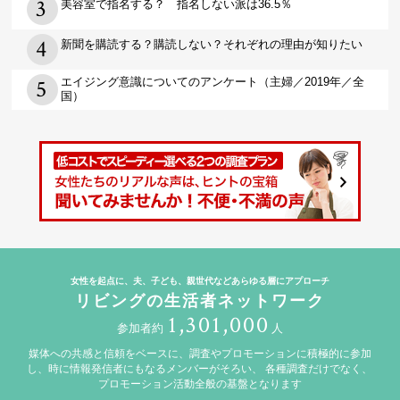
美容室で指名する？ 指名しない派は36.5％
新聞を購読する？購読しない？それぞれの理由が知りたい
エイジング意識についてのアンケート（主婦／2019年／全
国）
女性を起点に、夫、子ども、親世代などあらゆる層にアプローチ
リビングの生活者ネットワーク
1,301,000
参加者約
人
媒体への共感と信頼をベースに、調査やプロモーションに積極的に参加
し、時に情報発信者にもなるメンバーがそろい、
各種調査だけでなく、
プロモーション活動全般の基盤となります