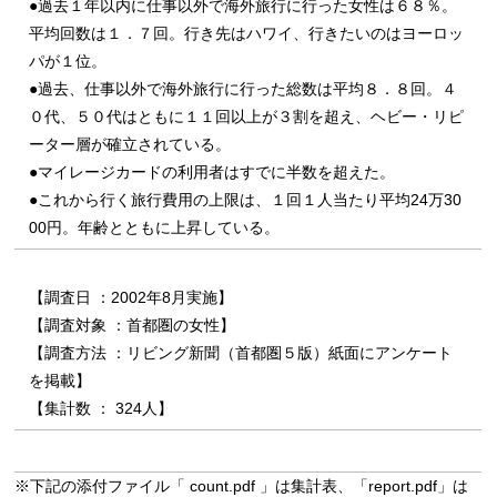
●過去１年以内に仕事以外で海外旅行に行った女性は６８％。
平均回数は１．７回。行き先はハワイ、行きたいのはヨーロッ
パが１位。
●過去、仕事以外で海外旅行に行った総数は平均８．８回。４
０代、５０代はともに１１回以上が３割を超え、ヘビー・リピ
ーター層が確立されている。
●マイレージカードの利用者はすでに半数を超えた。
●これから行く旅行費用の上限は、１回１人当たり平均24万30
00円。年齢とともに上昇している。
【調査日 ：2002年8月実施】
【調査対象 ：首都圏の女性】
【調査方法 ：リビング新聞（首都圏５版）紙面にアンケート
を掲載】
【集計数 ： 324人】
※下記の添付ファイル「 count.pdf 」は集計表、「report.pdf」は