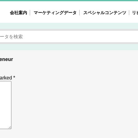
会社案内
マーケティングデータ
スペシャルコンテンツ
リ
女性の気持ちと消費がリアルに見える
注目タ
自主調査レポート
40
素顔と気持ち
働
eneur
次にコレ来る!?
母系
不便・不満の声
園
marked
*
地
女性のマーケットがリアルに見える
暮らしの歳時記と消費
業界インタビュー