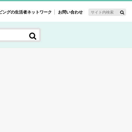
ビングの生活者ネットワーク
お問い合わせ
ーゲット・重点テーマ
'ｓ～60'ｓマーケット研究室
く女性の今とこれから研究室
新3世代消費研究室
ママ研究室
方創生研究室