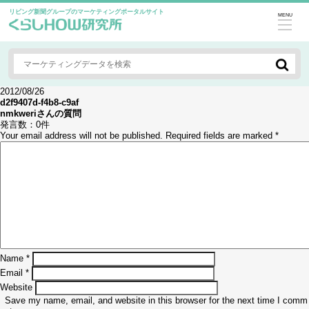
リビング新聞グループのマーケティングポータルサイト
MENU
2012/08/26
d2f9407d-f4b8-c9af
nmkweri
さんの質問
発言数：
0件
Your email address will not be published.
Required fields are marked
*
Name
*
Email
*
Website
Save my name, email, and website in this browser for the next time I comm