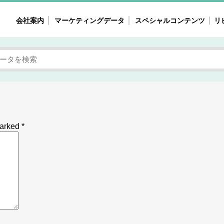
会社案内
マーケティングデータ
スペシャルコンテンツ
リ
女性の気持ちと消費がリアルに見える
注目タ
自主調査レポート
40
素顔と気持ち
働
次にコレ来る!?
母系
不便・不満の声
園
marked
*
地
女性のマーケットがリアルに見える
暮らしの歳時記と消費
業界インタビュー