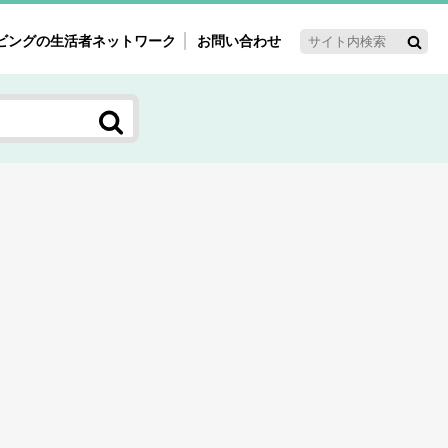
ビングの生活者ネットワーク
お問い合わせ
ーゲット・重点テーマ
'ｓ～60'ｓマーケット研究室
く女性の今とこれから研究室
新3世代消費研究室
ママ研究室
方創生研究室