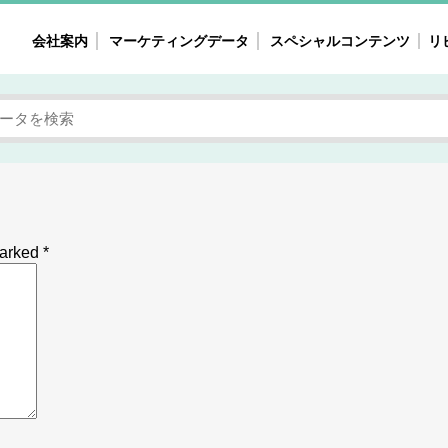
会社案内
マーケティングデータ
スペシャルコンテンツ
リ
女性の気持ちと消費がリアルに見える
注目タ
自主調査レポート
40
素顔と気持ち
働
次にコレ来る!?
母系
不便・不満の声
園
marked
*
地
女性のマーケットがリアルに見える
暮らしの歳時記と消費
業界インタビュー