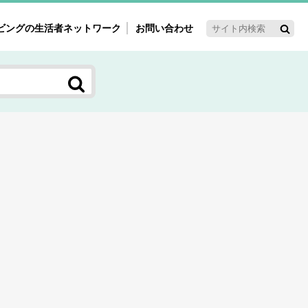
ビングの生活者ネットワーク
お問い合わせ
ーゲット・重点テーマ
'ｓ～60'ｓマーケット研究室
く女性の今とこれから研究室
新3世代消費研究室
ママ研究室
方創生研究室