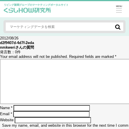
リビング新聞グループのマーケティングポータルサイト
MENU
2012/08/26
d2f9407d-4d7f-2eda
nmkweri
さんの質問
発言数：
0件
Your email address will not be published.
Required fields are marked
*
Name
*
Email
*
Website
Save my name, email, and website in this browser for the next time I comm