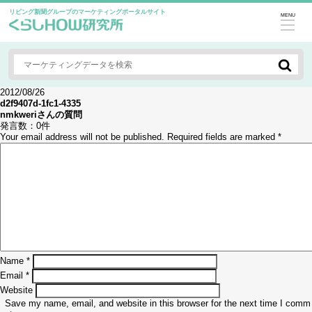
リビング新聞グループのマーケティングポータルサイト
MENU
2012/08/26
d2f9407d-1fc1-4335
nmkweri
さんの質問
発言数：
0件
Your email address will not be published.
Required fields are marked
*
Name
*
Email
*
Website
Save my name, email, and website in this browser for the next time I comm