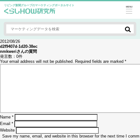
リビング新聞グループのマーケティングポータルサイト
MENU
2012/08/26
d2f9407d-1d20-38ec
nmkweri
さんの質問
発言数：
0件
Your email address will not be published.
Required fields are marked
*
Name
*
Email
*
Website
Save my name, email, and website in this browser for the next time I comm