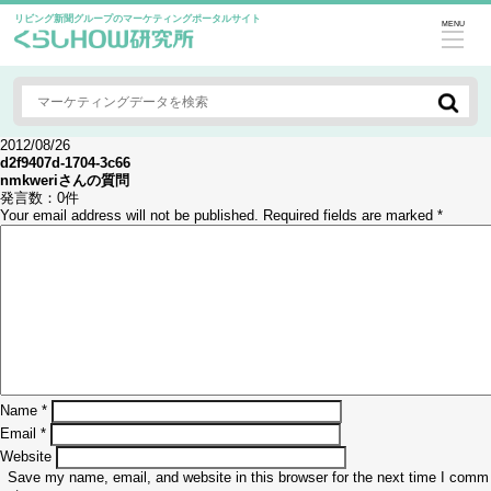
リビング新聞グループのマーケティングポータルサイト
MENU
2012/08/26
d2f9407d-1704-3c66
nmkweri
さんの質問
発言数：
0件
Your email address will not be published.
Required fields are marked
*
Name
*
Email
*
Website
Save my name, email, and website in this browser for the next time I comm