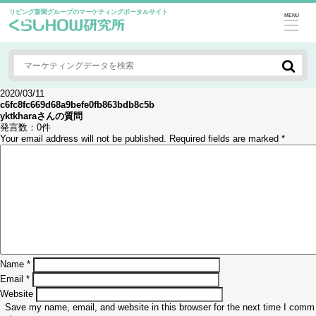
リビング新聞グループのマーケティングポータルサイト
MENU
2020/03/11
c6fc8fc669d68a9befe0fb863bdb8c5b
yktkhara
さんの質問
発言数：
0件
Your email address will not be published.
Required fields are marked
*
Name
*
Email
*
Website
Save my name, email, and website in this browser for the next time I comm