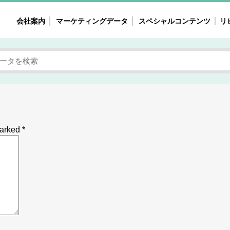
会社案内
マーケティングデータ
スペシャルコンテンツ
リ
女性の気持ちと消費がリアルに見える
注目タ
自主調査レポート
40
素顔と気持ち
働
次にコレ来る!?
母系
不便・不満の声
園
marked
*
地
女性のマーケットがリアルに見える
暮らしの歳時記と消費
業界インタビュー