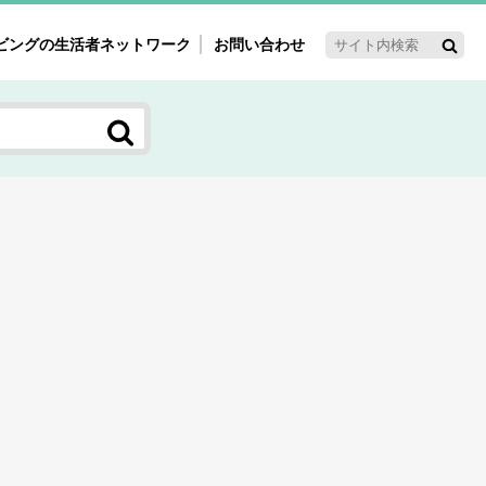
ビングの生活者ネットワーク
お問い合わせ
ーゲット・重点テーマ
'ｓ～60'ｓマーケット研究室
く女性の今とこれから研究室
新3世代消費研究室
ママ研究室
方創生研究室