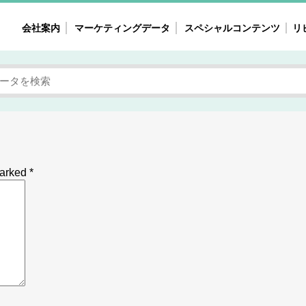
会社案内
マーケティングデータ
スペシャルコンテンツ
リ
女性の気持ちと消費がリアルに見える
注目タ
自主調査レポート
40
素顔と気持ち
働
次にコレ来る!?
母系
不便・不満の声
園
marked
*
地
女性のマーケットがリアルに見える
暮らしの歳時記と消費
業界インタビュー