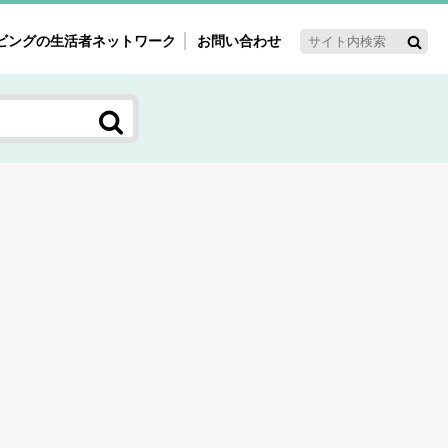
ビングの生活者ネットワーク
お問い合わせ
ーゲット・重点テーマ
'ｓ～60'ｓマーケット研究室
く女性の今とこれから研究室
新3世代消費研究室
ママ研究室
方創生研究室