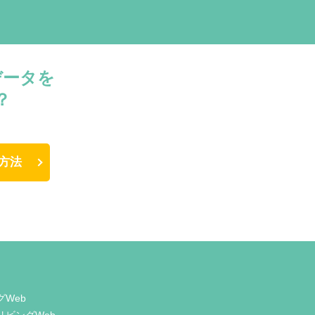
データを
？
方法
グWeb