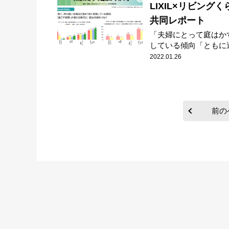
LIXIL×リビング
共同レポート
「夫婦にとって庭はか
している傾向「ともに過
2022.01.26
前の