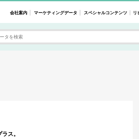
会社案内
マーケティングデータ
スペシャルコンテンツ
リ
女性の気持ちと消費がリアルに見える
注目タ
自主調査レポート
40
素顔と気持ち
働
次にコレ来る!?
母系
不便・不満の声
園
地
女性のマーケットがリアルに見える
暮らしの歳時記と消費
業界インタビュー
プラス。