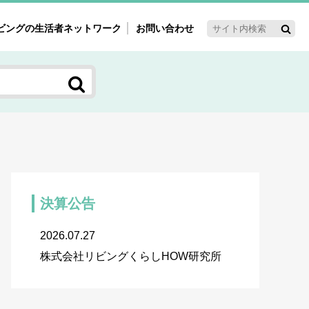
ビングの生活者ネットワーク
お問い合わせ
ーゲット・重点テーマ
'ｓ～60'ｓマーケット研究室
く女性の今とこれから研究室
新3世代消費研究室
ママ研究室
方創生研究室
決算公告
2026.07.27
株式会社リビングくらしHOW研究所