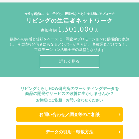
女性を起点に、夫、子ども、親世代などあらゆる層にアプローチ
リビングの生活者ネットワーク
1,301,000
参加者約
人
媒体への共感と信頼をベースに、調査やプロモーションに積極的に参加
し、時に情報発信者にもなるメンバーがそろい、
各種調査だけでなく、
プロモーション活動全般の基盤となります
詳しく見る
リビングくらしHOW研究所のマーケティングデータを
商品の開発やサービスの改善に生かしませんか？
お気軽にご依頼・お問い合わせください
お問い合わせ／調査等のご相談
データの引用・転載方法