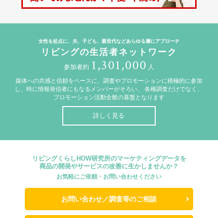
女性を起点に、夫、子ども、親世代などあらゆる層にアプローチ
リビングの生活者ネットワーク
1,301,000
参加者約
人
媒体への共感と信頼をベースに、調査やプロモーションに積極的に参加
し、時に情報発信者にもなるメンバーがそろい、
各種調査だけでなく、
プロモーション活動全般の基盤となります
詳しく見る
リビングくらしHOW研究所のマーケティングデータを
商品の開発やサービスの改善に生かしませんか？
お気軽にご依頼・お問い合わせください
お問い合わせ／調査等のご相談