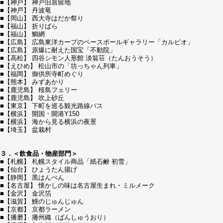
■【神戸】 神戸旧居留地
■【神戸】 丹波竜
■【岡山】 西大寺はだか祭り
■【福山】 折りばら
■【福山】 鯛網
■【広島】 広島東洋カープのベースボールギャラリー「カルピオ」
■【広島】 原爆に耐えた国宝「不動院」
■【高松】 四谷シモン人形館 淡翁荘（たんおうそう）
■【えひめ】 松山市の「坊っちゃん列車」
■【福岡】 御供所寺町めぐり
■【熊本】 みずあかり
■【鹿児島】 桜島フェリー
■【鹿児島】 吹上砂丘
■【東京】 下町を巡る観光路線バス
■【横浜】 開国・開港Y150
■【横浜】 海から見る横浜の夜景
■【埼玉】 盆栽村
３．＜飲食品・物産部門＞
■【札幌】 札幌スタイル商品「紙石鹸 初雪」
■【仙台】 ひょうたん揚げ
■【静岡】 黒はんぺん
■【名古屋】 懐かしの味は名古屋生まれ・ミルメーク
■【金沢】 金沢箔
■【滋賀】 鰻のじゅんじゅん
■【京都】 京都ラーメン
■【播磨】 播州織（ばんしゅうおり）