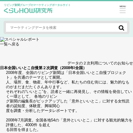
リビング新聞グループのマーケティングポータルサイト
MENU
一覧へ戻る
データの２次利用についてのお知らせ
日本全国いいとこ自慢第２次調査（2008年/全国）
2008年度、全国のリビング新聞は「日本全国いいとこ自慢プロジェク
ト」を共通のテーマとして展開。
人、場所、食、物産、年中行事など、私たちの住む街には、魅力的なも
のがまだまだたくさんあります。
それぞれの“いいとこ”を、読者と一緒に再発見し、その情報を発信してい
く一環として、 各地のリビン
グ新聞の編集長がピックアップした「意外といいとこ」に対する女性読
者の認知度、体験度、興味関心
度を調査・分析したデータレポートです。
2008年7月調査。全国各地54の「意外といいとこ」に対する観光的魅力を
評価した、4000件 を超え
る回答を得ました。