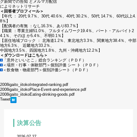
グ新聞での告知 とメルマガ配信
によりネットリサーチ
＜回答者プロフィール＞
【年代 ： 20代 9.7％、30代 40.6％、40代 30.2％、50代 14.7％、60代以上4.
8％】
【配偶者の有無 ：なし16.3％、あり83.7％】
【職業 ：専業主婦51.0％、フルタイムワーク19.4％、パート・アルバイト2
4.1％、そのほ か5.4％、不明0.1％】
【居住地域ブロック ： 北海道1.2％、東北地方3.3％、関東地方38.4％、中部
地方6.3％、 近畿地方33.2％、
中国地方3.5％、四国地方1.8％、九州・沖縄地方12.2％】
＜ダウンロードはこちら＞
「意外といいとこ」総合ランキング（ＰＤＦ）
＜場所・行事・体験部門＞個別評価 シー ト（ＰＤＦ）
＜飲食物・物産部門＞個別評価シート（ＰＤＦ）
2008igaito_iitokoIntegrated-ranking.pdf
2008igaito_iitokoPlace-Event-and-experience.pdf
2008igaito_iitokoEating-drinking-goods.pdf
Tweet
決算公告
2026.07.27