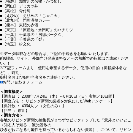
■【播磨】 加古川の名物・かつめし
■【岡山】 デミカツ丼
■【高松】 骨付鳥
■【えひめ】 えひめの「じゃこ天」
■【北九州】 門司港焼カレー
■【熊本】 東肥の赤酒
■【東京】 「原産地・永田町」のハチミツ
■【千葉】 千葉県の「房総ポークＣ」
■【千葉】 千葉県の「梨」
■【埼玉】 粉文化
※データ転載などの場合は、下記の手続きをお願いいたします。
(印刷物、サイト、外部向け発表資料などへの無断での転載はご遠慮くださ
い。)
※下記フォームより、使用を希望するデータ、使用の目的（掲載媒体名な
ど）、時期、
御社名および御担当者名をご連絡ください。
お問い合わせフ ォーム
＜調査概要＞
【調査日 ： 2008年7月24日（木）～8月10日（日）実施／18日間】
【調査方法 ： リビング新聞の読者を対象にしたWebアンケート】
【集計数 ： 4034人 ／（女性のみ）】
【担当 ： 市川】
＜調査方法＞
各地のリビング新聞の編集長が２つずつピックアップした「意外といいとこ
（知る人ぞ知る 、観光誘致の
ひきがねになる可能性を持っているかもしれない資源）」について、リビン