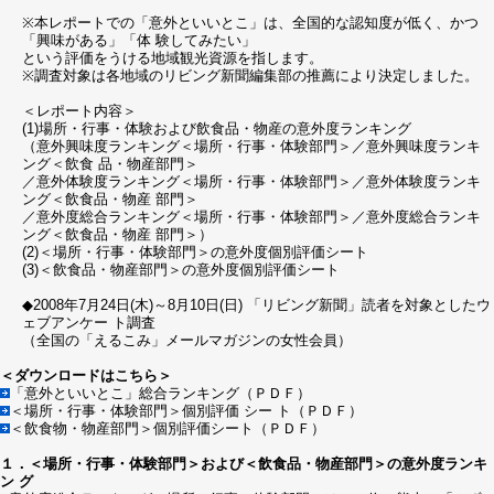
※本レポートでの「意外といいとこ」は、全国的な認知度が低く、かつ
「興味がある」「体 験してみたい」
という評価をうける地域観光資源を指します。
※調査対象は各地域のリビング新聞編集部の推薦により決定しました。
＜レポート内容＞
(1)場所・行事・体験および飲食品・物産の意外度ランキング
（意外興味度ランキング＜場所・行事・体験部門＞／意外興味度ランキ
ング＜飲食 品・物産部門＞
／意外体験度ランキング＜場所・行事・体験部門＞／意外体験度ランキ
ング＜飲食品・物産 部門＞
／意外度総合ランキング＜場所・行事・体験部門＞／意外度総合ランキ
ング＜飲食品・物産 部門＞）
(2)＜場所・行事・体験部門＞の意外度個別評価シート
(3)＜飲食品・物産部門＞の意外度個別評価シート
◆2008年7月24日(木)～8月10日(日) 「リビング新聞」読者を対象としたウ
ェブアンケー ト調査
（全国の「えるこみ」メールマガジンの女性会員）
＜ダウンロードはこちら＞
「意外といいとこ」総合ランキング（ＰＤＦ）
＜場所・行事・体験部門＞個別評価 シー ト（ＰＤＦ）
＜飲食物・物産部門＞個別評価シート（ＰＤＦ）
１．＜場所・行事・体験部門＞および＜飲食品・物産部門＞の意外度ランキ
ン グ