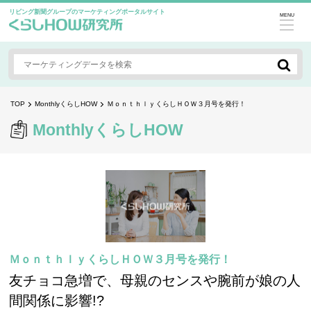
リビング新聞グループのマーケティングポータルサイト
MENU
TOP
MonthlyくらしHOW
ＭｏｎｔｈｌｙくらしＨＯＷ３月号を発行！
MonthlyくらしHOW
ＭｏｎｔｈｌｙくらしＨＯＷ３月号を発行！
友チョコ急増で、母親のセンスや腕前が娘の人
間関係に影響!?