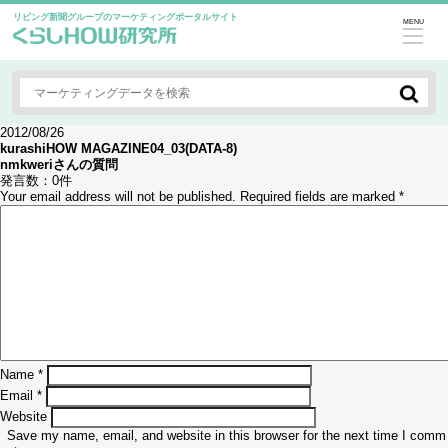
リビング新聞グループのマーケティングポータルサイト
MENU
2012/08/26
kurashiHOW MAGAZINE04_03(DATA-8)
nmkweri
さんの質問
発言数：
0件
Your email address will not be published.
Required fields are marked
*
Name
*
Email
*
Website
Save my name, email, and website in this browser for the next time I comm