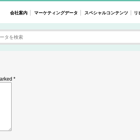
会社案内
マーケティングデータ
スペシャルコンテンツ
リ
女性の気持ちと消費がリアルに見える
注目タ
自主調査レポート
40
素顔と気持ち
働
次にコレ来る!?
母系
不便・不満の声
園
marked
*
地
女性のマーケットがリアルに見える
暮らしの歳時記と消費
業界インタビュー