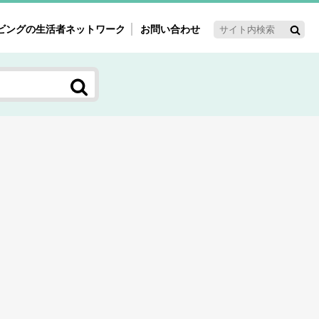
ビングの生活者ネットワーク
お問い合わせ
ーゲット・重点テーマ
'ｓ～60'ｓマーケット研究室
く女性の今とこれから研究室
新3世代消費研究室
ママ研究室
方創生研究室