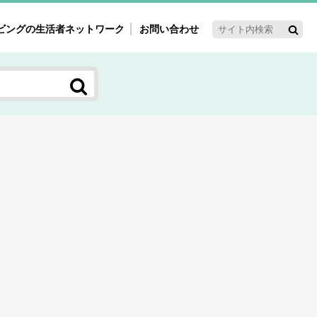
ビングの生活者ネットワーク
お問い合わせ
ーゲット・重点テーマ
'ｓ～60'ｓマーケット研究室
く女性の今とこれから研究室
新3世代消費研究室
ママ研究室
方創生研究室