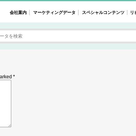
会社案内
マーケティングデータ
スペシャルコンテンツ
リ
女性の気持ちと消費がリアルに見える
注目タ
自主調査レポート
40
素顔と気持ち
働
次にコレ来る!?
母系
不便・不満の声
園
marked
*
地
女性のマーケットがリアルに見える
暮らしの歳時記と消費
業界インタビュー