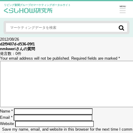
リビング新聞グループのマーケティングポータルサイト
MENU
2012/08/26
d2f9407d-d536-09f1
nmkweri
さんの質問
発言数：
0件
Your email address will not be published.
Required fields are marked
*
Name
*
Email
*
Website
Save my name, email, and website in this browser for the next time I comm