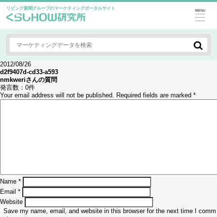
リビング新聞グループのマーケティングポータルサイト
MENU
2012/08/26
d2f9407d-cd33-a593
nmkweri
さんの質問
発言数：
0件
Your email address will not be published.
Required fields are marked
*
Name
*
Email
*
Website
Save my name, email, and website in this browser for the next time I comm