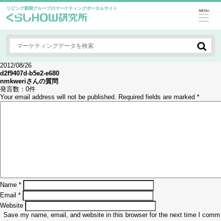
リビング新聞グループのマーケティングポータルサイト
MENU
2012/08/26
d2f9407d-b5e2-e680
nmkweri
さんの質問
発言数：
0件
Your email address will not be published.
Required fields are marked
*
Name
*
Email
*
Website
Save my name, email, and website in this browser for the next time I comm