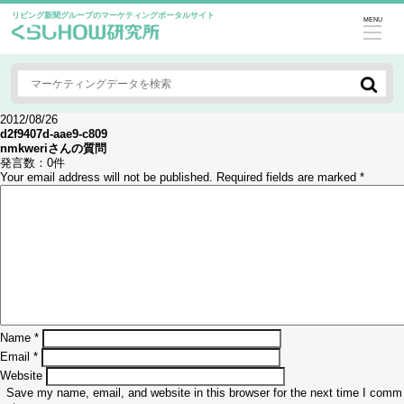
リビング新聞グループのマーケティングポータルサイト
MENU
2012/08/26
d2f9407d-aae9-c809
nmkweri
さんの質問
発言数：
0件
Your email address will not be published.
Required fields are marked
*
Name
*
Email
*
Website
Save my name, email, and website in this browser for the next time I comm