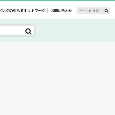
ビングの生活者ネットワーク
お問い合わせ
ーゲット・重点テーマ
'ｓ～60'ｓマーケット研究室
く女性の今とこれから研究室
新3世代消費研究室
ママ研究室
方創生研究室