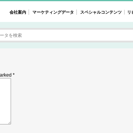
会社案内
マーケティングデータ
スペシャルコンテンツ
リ
女性の気持ちと消費がリアルに見える
注目タ
自主調査レポート
40
素顔と気持ち
働
次にコレ来る!?
母系
不便・不満の声
園
marked
*
地
女性のマーケットがリアルに見える
暮らしの歳時記と消費
業界インタビュー