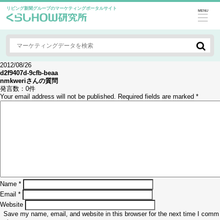
リビング新聞グループのマーケティングポータルサイト
MENU
2012/08/26
d2f9407d-9cfb-beaa
nmkweri
さんの質問
発言数：
0件
Your email address will not be published.
Required fields are marked
*
Name
*
Email
*
Website
Save my name, email, and website in this browser for the next time I comm