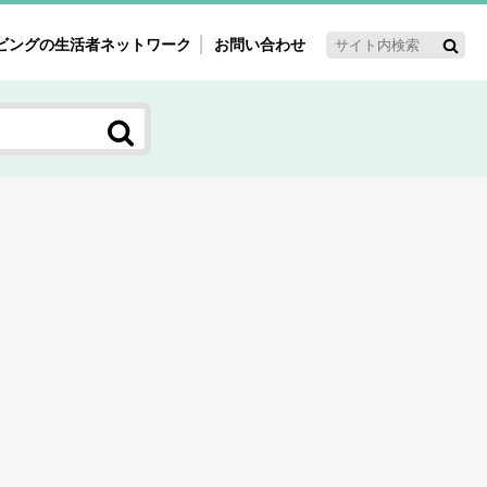
ビングの生活者ネットワーク
お問い合わせ
ーゲット・重点テーマ
'ｓ～60'ｓマーケット研究室
く女性の今とこれから研究室
新3世代消費研究室
ママ研究室
方創生研究室