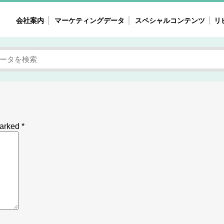
会社案内
マーケティングデータ
スペシャルコンテンツ
リ
女性の気持ちと消費がリアルに見える
注目タ
自主調査レポート
40
素顔と気持ち
働
次にコレ来る!?
母系
不便・不満の声
園
marked
*
地
女性のマーケットがリアルに見える
暮らしの歳時記と消費
業界インタビュー