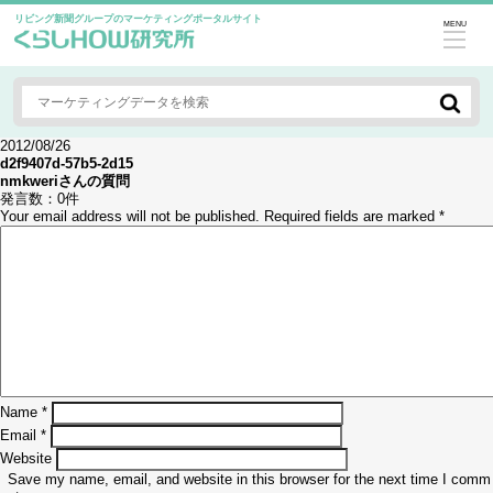
リビング新聞グループのマーケティングポータルサイト
MENU
2012/08/26
d2f9407d-57b5-2d15
nmkweri
さんの質問
発言数：
0件
Your email address will not be published.
Required fields are marked
*
Name
*
Email
*
Website
Save my name, email, and website in this browser for the next time I comm