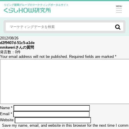
リビング新聞グループのマーケティングポータルサイト
MENU
2012/08/26
d2f9407d-51c5-a1de
nmkweri
さんの質問
発言数：
0件
Your email address will not be published.
Required fields are marked
*
Name
*
Email
*
Website
Save my name, email, and website in this browser for the next time I comm