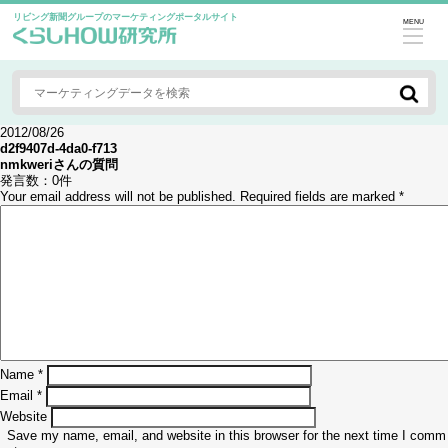
リビング新聞グループのマーケティングポータルサイト
MENU
2012/08/26
d2f9407d-4da0-f713
nmkweri
さんの質問
発言数：
0件
Your email address will not be published.
Required fields are marked
*
Name
*
Email
*
Website
Save my name, email, and website in this browser for the next time I comm