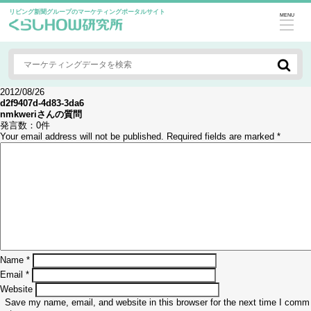
リビング新聞グループのマーケティングポータルサイト
MENU
2012/08/26
d2f9407d-4d83-3da6
nmkweri
さんの質問
発言数：
0件
Your email address will not be published.
Required fields are marked
*
Name
*
Email
*
Website
Save my name, email, and website in this browser for the next time I comm