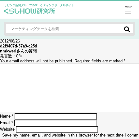
リビング新聞グループのマーケティングポータルサイト
MENU
2012/08/26
d2f9407d-37a9-c25d
nmkweri
さんの質問
発言数：
0件
Your email address will not be published.
Required fields are marked
*
Name
*
Email
*
Website
Save my name, email, and website in this browser for the next time I comm