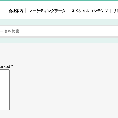
会社案内
マーケティングデータ
スペシャルコンテンツ
リ
女性の気持ちと消費がリアルに見える
注目タ
自主調査レポート
40
素顔と気持ち
働
次にコレ来る!?
母系
不便・不満の声
園
marked
*
地
女性のマーケットがリアルに見える
暮らしの歳時記と消費
業界インタビュー