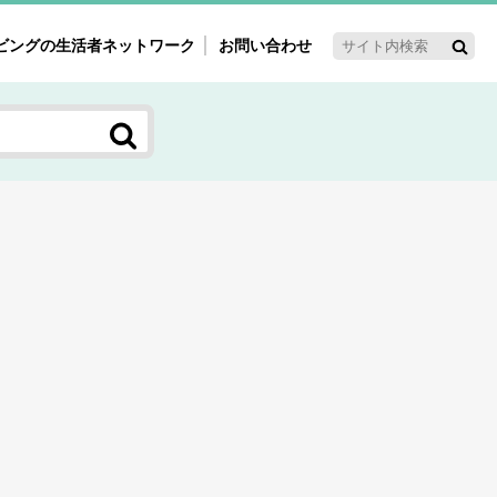
ビングの生活者ネットワーク
お問い合わせ
ーゲット・重点テーマ
'ｓ～60'ｓマーケット研究室
く女性の今とこれから研究室
新3世代消費研究室
ママ研究室
方創生研究室