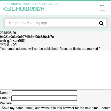
リビング新聞グループのマーケティングポータルサイト
MENU
2018/03/29
9a021a0e3a0e9074fb9bf06e336a1f7c
web-g
さんの質問
発言数：
0件
Your email address will not be published.
Required fields are marked
*
Name
*
Email
*
Website
Save my name, email, and website in this browser for the next time I comm