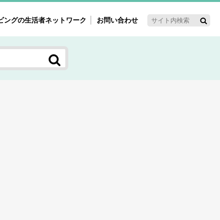
ビングの生活者ネットワーク
お問い合わせ
ーゲット・重点テーマ
'ｓ～60'ｓマーケット研究室
く女性の今とこれから研究室
新3世代消費研究室
ママ研究室
方創生研究室