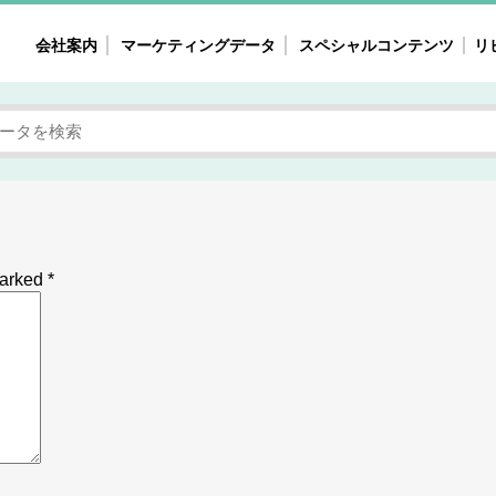
会社案内
マーケティングデータ
スペシャルコンテンツ
リ
女性の気持ちと消費がリアルに見える
注目タ
自主調査レポート
40
素顔と気持ち
働
次にコレ来る!?
母系
不便・不満の声
園
marked
*
地
女性のマーケットがリアルに見える
暮らしの歳時記と消費
業界インタビュー