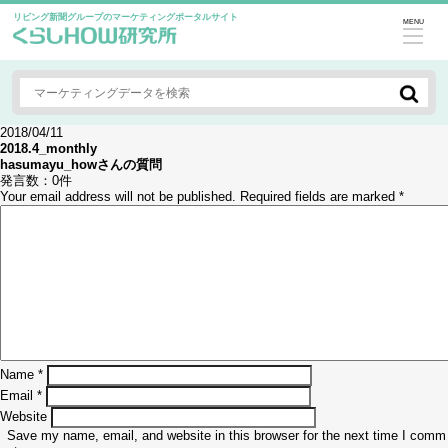
リビング新聞グループのマーケティングポータルサイト
MENU
2018/04/11
2018.4_monthly
hasumayu_how
さんの質問
発言数：
0件
Your email address will not be published.
Required fields are marked
*
Name
*
Email
*
Website
Save my name, email, and website in this browser for the next time I comm