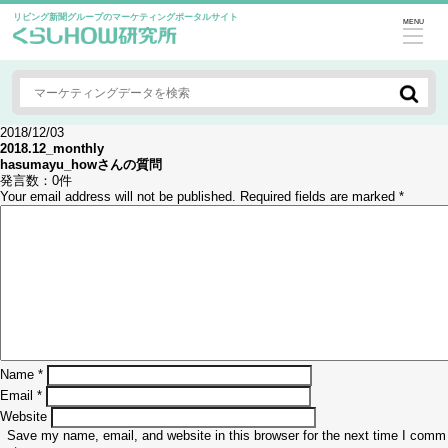
リビング新聞グループのマーケティングポータルサイト
MENU
2018/12/03
2018.12_monthly
hasumayu_how
さんの質問
発言数：
0件
Your email address will not be published.
Required fields are marked
*
Name
*
Email
*
Website
Save my name, email, and website in this browser for the next time I comm