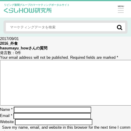
リビング新聞グループのマーケティングポータルサイト
MENU
2017/09/01
2016_外食
hasumayu_how
さんの質問
発言数：
0件
Your email address will not be published.
Required fields are marked
*
Name
*
Email
*
Website
Save my name, email, and website in this browser for the next time I comm