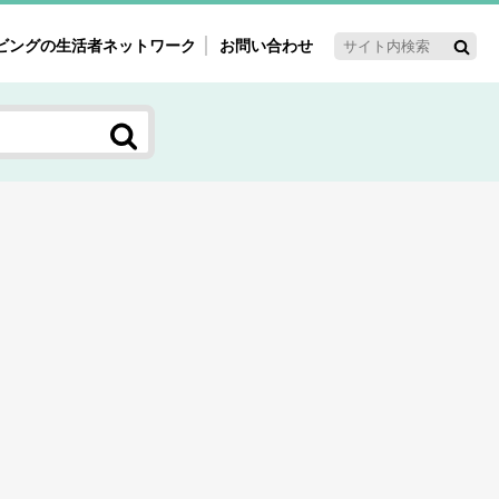
ビングの生活者ネットワーク
お問い合わせ
ーゲット・重点テーマ
'ｓ～60'ｓマーケット研究室
く女性の今とこれから研究室
新3世代消費研究室
ママ研究室
方創生研究室