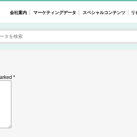
会社案内
マーケティングデータ
スペシャルコンテンツ
リ
女性の気持ちと消費がリアルに見える
注目タ
自主調査レポート
40
素顔と気持ち
働
次にコレ来る!?
母系
不便・不満の声
園
marked
*
地
女性のマーケットがリアルに見える
暮らしの歳時記と消費
業界インタビュー