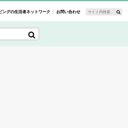
ビングの生活者ネットワーク
お問い合わせ
ーゲット・重点テーマ
'ｓ～60'ｓマーケット研究室
く女性の今とこれから研究室
新3世代消費研究室
ママ研究室
方創生研究室