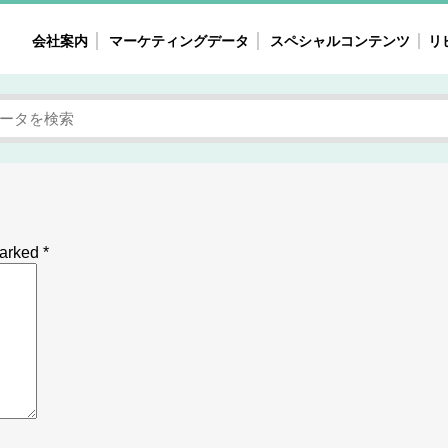
会社案内
マーケティングデータ
スペシャルコンテンツ
リ
女性の気持ちと消費がリアルに見える
注目タ
自主調査レポート
40
素顔と気持ち
働
次にコレ来る!?
母系
不便・不満の声
園
marked
*
地
女性のマーケットがリアルに見える
暮らしの歳時記と消費
業界インタビュー