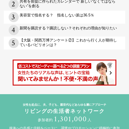
共有を前提に作られたカレンダーで 新しい“なくてはなら
ない”を創る
美容室で指名する？ 指名しない派は36.5％
新聞を購読する？購読しない？それぞれの理由が知りたい
【大阪・関西万博アンケート②】これから行く人が期待し
ているパビリオンは？
女性を起点に、夫、子ども、親世代などあらゆる層にアプローチ
リビングの生活者ネットワーク
1,301,000
参加者約
人
媒体への共感と信頼をベースに、調査やプロモーションに積極的に参加