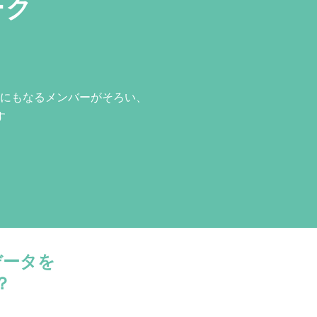
ーク
にもなるメンバーがそろい、
す
データを
？