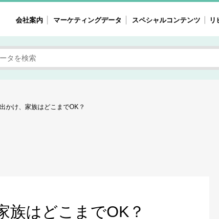
会社案内
マーケティングデータ
スペシャルコンテンツ
リ
女性の気持ちと消費がリアルに見える
注目タ
自主調査レポート
40
素顔と気持ち
働
次にコレ来る!?
母系
出かけ、家族はどこまでOK？
不便・不満の声
園
地
女性のマーケットがリアルに見える
暮らしの歳時記と消費
業界インタビュー
家族はどこまでOK？