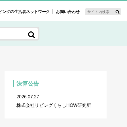
ビングの生活者ネットワーク
お問い合わせ
ーゲット・重点テーマ
'ｓ～60'ｓマーケット研究室
く女性の今とこれから研究室
新3世代消費研究室
ママ研究室
方創生研究室
決算公告
2026.07.27
株式会社リビングくらしHOW研究所