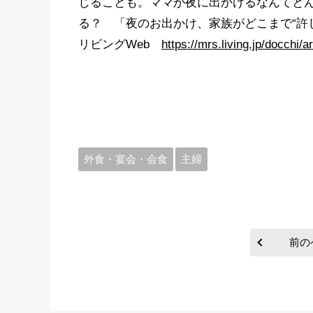
じることも。ママが夜に出かけるなんてと
る？ 「夜のお出かけ、家族がどこまで“
リビングWeb
https://mrs.living.jp/docchi/a
外食・宴会・会食
主婦
前の