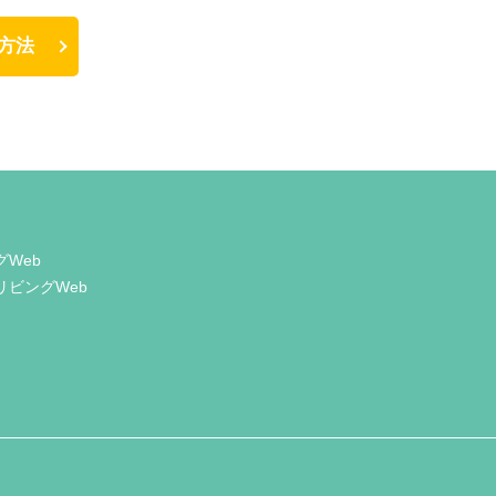
方法
グWeb
リビングWeb